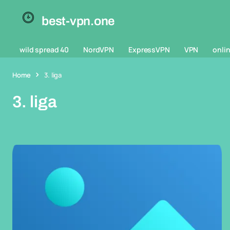
best-vpn.one
wild spread 40
NordVPN
ExpressVPN
VPN
onlin
Home
3. liga
3. liga